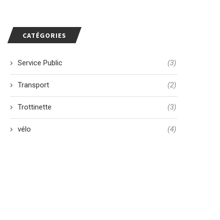
CATÉGORIES
Service Public
(3)
Transport
(2)
Trottinette
(3)
vélo
(4)