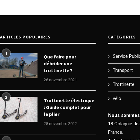
ARTICLES POPULAIRES
CATÉGORIES
1
Que faire pour
Service Publi
débrider une
trottinette ?
Transport
26 novembre 2021
Trottinette
2
vélo
Trottinette électrique
: Guide complet pour
le plier
Nous sommes s
18 Colagnie des
28 novembre 2022
France.