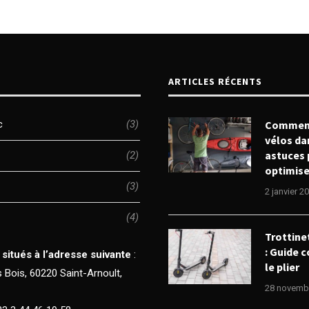
ARTICLES RÉCENTS
c
(3)
Comment
vélos da
astuces 
(2)
optimise
(3)
2 janvier 2
(4)
Trottine
: Guide 
itués à l’adresse suivante
:
le plier
 Bois, 60220 Saint-Arnoult,
28 novemb