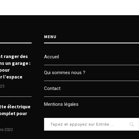
MENU
 ranger des
Accueil
ns un garage :
pour
Qui sommes nous ?
r l’espace
025
Contact
Mentions légales
tte électrique
complet pour
re 2022