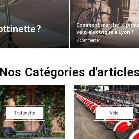
Comment marche la prime
ttinette ?
vélo électrique à Lyon ?
0 commenter
Nos Catégories d'article
Trottinette
Vélo