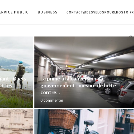
ERVICE PUBLIC
BUSINESS
CONTACT@DESVELOSPOURLHOSTO.FR
iant : Quels
La prime à la conversion du
et les
gouvernement : mesure de lutte
contre...
0 commenter