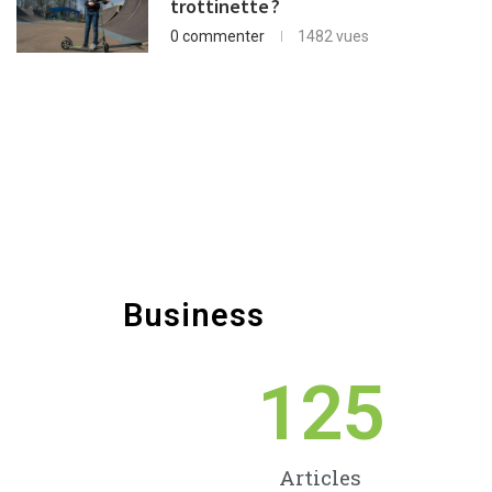
trottinette ?
0 commenter
1482 vues
Business
125
Articles