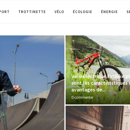
PORT
TROTTINETTE
VÉLO
ÉCOLOGIE
ÉNERGIE
S
Vélo électrique FatBike pl
sont les caractéristiques 
avantages de...
0 commenter