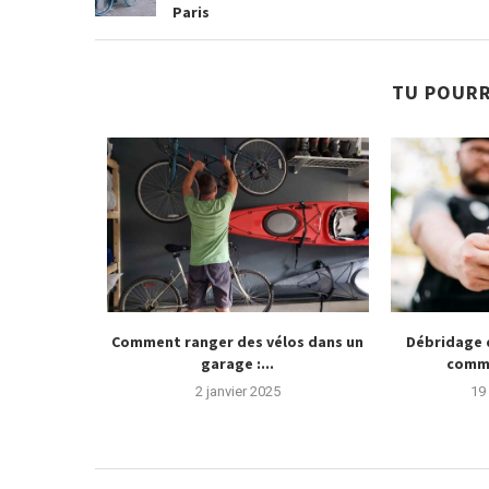
Paris
TU POURR
ime vélo
Comment ranger des vélos dans un
Débridage d
ris
garage :...
comme
21
2 janvier 2025
19