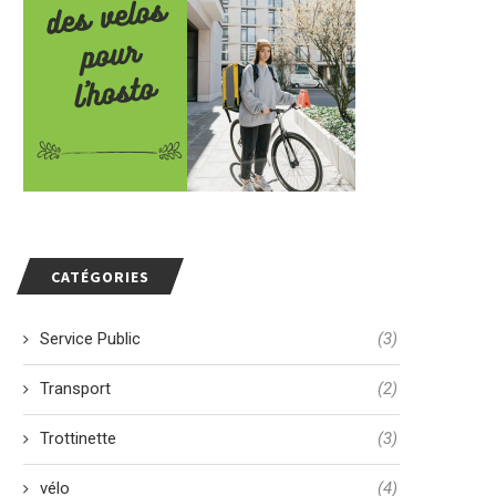
CATÉGORIES
Service Public
(3)
Transport
(2)
Trottinette
(3)
vélo
(4)